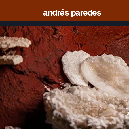
andrés paredes
¨