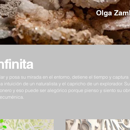
Olga Zam
nfinita
 y posa su mirada en el entorno, detiene el tiempo y captura i
a intuición de un naturalista y el capricho de un explorador. 
sionero y eso puede ser alegórico porque pienso y siento su ob
n ecuménica.