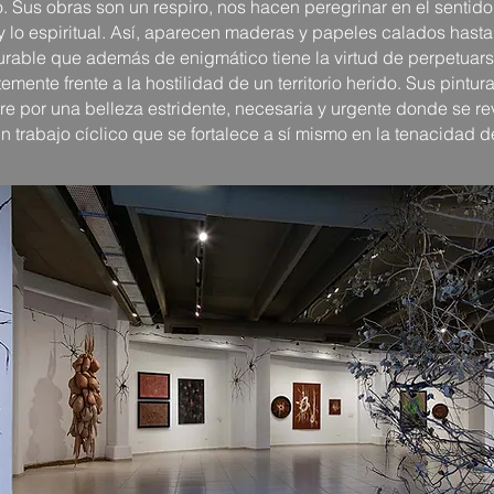
 Sus obras son un respiro, nos hacen peregrinar en el sentido 
y lo espiritual. Así, aparecen maderas y papeles calados hasta 
rable que además de enigmático tiene la virtud de perpetuar
ente frente a la hostilidad de un territorio herido. Sus pintu
e por una belleza estridente, necesaria y urgente donde se rev
 trabajo cíclico que se fortalece a sí mismo en la tenacidad d