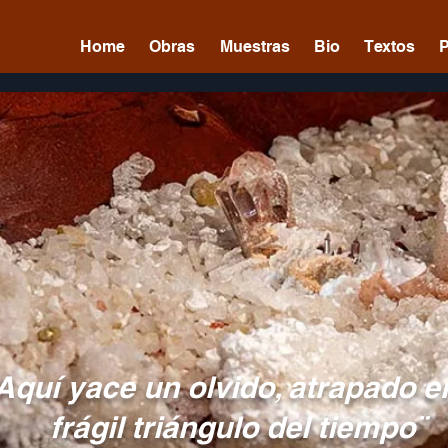
Home
Obras
Muestras
Bio
Textos
Aquí yace un olvido, atrapado e
frágil triángulo del tiempo¨