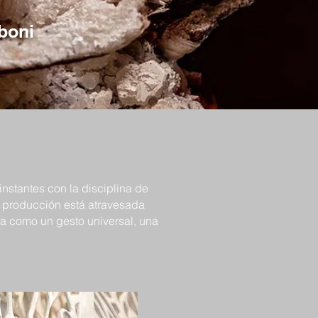
boni
nstantes con la disciplina de
Su producción está atravesada
ra como un gesto universal, una