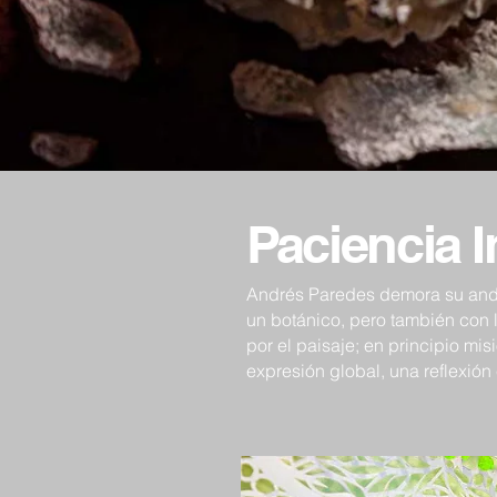
Paciencia I
Andrés Paredes demora su andar
un botánico, pero también con l
por el paisaje; en principio mi
expresión global, una reflexió