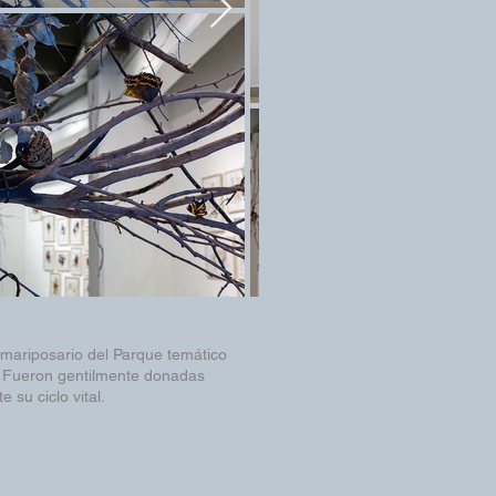
 mariposario del Parque temático
. Fueron gentilmente donadas
 su ciclo vital.