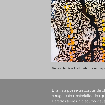
Vistas de Sala Hall, calados en pap
El artista posee un corpus de o
a sugerentes materialidades qu
Paredes tiene un discurso visua