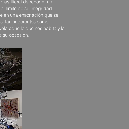
más literal de recorrer un
el límite de su integridad
se en una ensoñación que se
ras -tan sugerentes como
ela aquello que nos habita y la
e su obsesión.