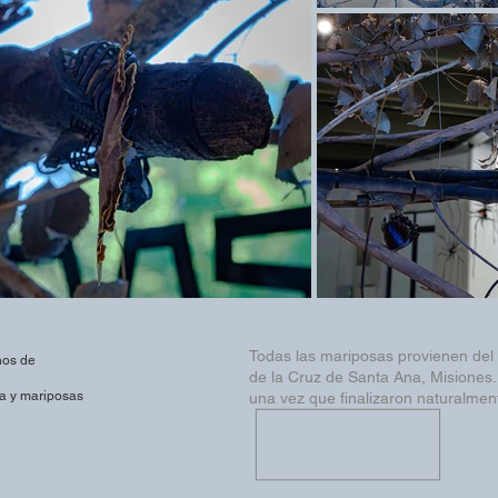
Todas las mariposas provienen del
nos de
de la Cruz de Santa Ana, Misiones
da y mariposas
una vez que finalizaron naturalmente