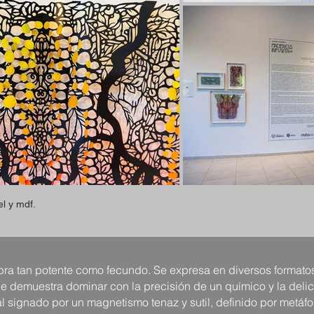
el y mdf.
bra tan potente como fecundo. Se expresa en diversos formatos
e demuestra dominar con la precisión de un químico y la del
l signado por un magnetismo tenaz y sutil, definido por metáf