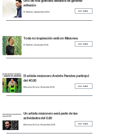
Uno de mis grandes desafíos es generar
reflexión
ver nota
El Territorio, Septiembre 2019
Toda mi inspiración está en Misiones
ver nota
El Territorio, Diciembre 2018
El artista misionero Andrés Paredes participó
del #G20
ver nota
Misiones On Line, Diciembre 2018
Un artista misionero será parte de las
actividades del G20
ver nota
Misiones On Line, Noviembre 2018