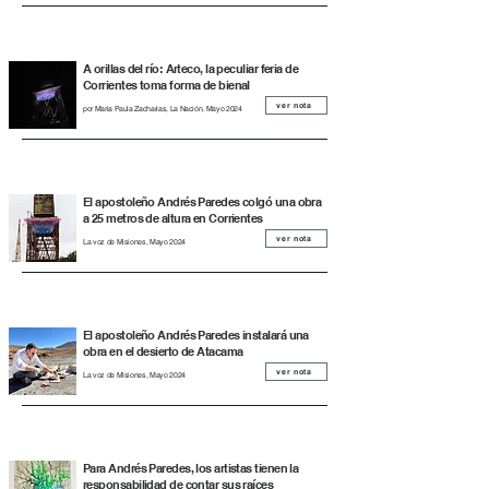
A orillas del río: Arteco, la peculiar feria de
Corrientes toma forma de bienal
ver nota
por Maria Paula Zacharias, La Nación, Mayo 2024
El apostoleño Andrés Paredes colgó una obra
a 25 metros de altura en Corrientes
ver nota
La voz de Misiones, Mayo 2024
El apostoleño Andrés Paredes instalará una
obra en el desierto de Atacama
ver nota
La voz de Misiones, Mayo 2024
Para Andrés Paredes, los artistas tienen la
responsabilidad de contar sus raíces