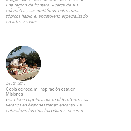
una región de frontera. Acerca de sus
referentes y sus metáforas, entre otros
tópicos habló el apostoleño especializado
en artes visuales.
Leer
Dec 24, 2018
Copia de-toda mi inspiración esta en
Misiones
por Elena Hipolito, diario el territorio. Los
veranos en Misiones tienen encanto. La
naturaleza, los ríos, los pájaros, el canto
de las chicharras crean un clima apacible,
de descanso y hasta de historias de los
seres mitológicos que abundan por estas