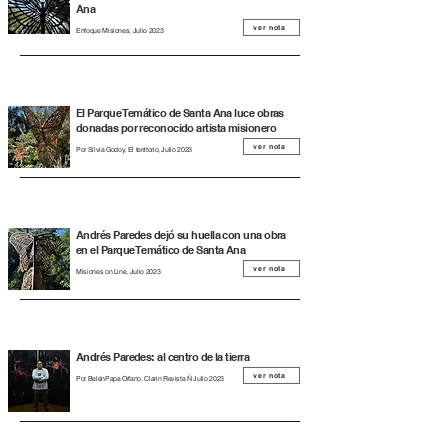
Ana
ver nota
Enfoque Misiones, Julio 2023
El Parque Temático de Santa Ana luce obras
donadas por reconocido artista misionero
ver nota
Por Silvia Godoy, El territorio, Julio 2023
Andrés Paredes dejó su huella con una obra
en el Parque Temático de Santa Ana
ver nota
Misiones on Line, Julio 2023
Andrés Paredes: al centro de la tierra
ver nota
Por BelénPapa Orfano, Clarin Revista Ñ Julio 2023