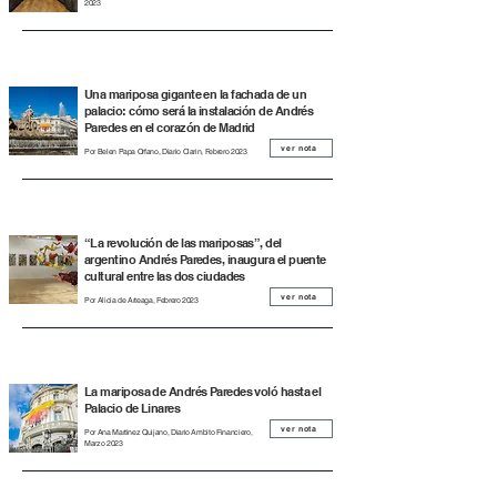
2023
Una mariposa gigante en la fachada de un
palacio: cómo será la instalación de Andrés
Paredes en el corazón de Madrid
ver nota
Por Belen Papa Orfano, Diario Clarin, Febrero 2023
“La revolución de las mariposas”, del
argentino Andrés Paredes, inaugura el puente
cultural entre las dos ciudades
ver nota
Por Alicia de Arteaga, Febrero 2023
La mariposa de Andrés Paredes voló hasta el
Palacio de Linares
ver nota
Por Ana Martinez Quijano, Diario Ambito Financiero,
Marzo 2023