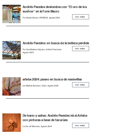
Andrés Paredes deslumbra con “El oro de los
sueños” en la Torre Macro
ver nota
Por Noelia Gomez, INFOBAE, Agosto 2024
Andrés Paredes: en busca de la belleza perdida
ver nota
Por Ana Martinez Quijano, Ambito Financiero,
Agosto 2024
arteba 2024: paseo en busca de maravillas
ver nota
por Matilde Sanchez, Clarin, Agosto 2024
De barro y saliva: Andrés Paredes irá al Arteba
con pinturas a base de tacurúes
ver nota
La Voz de Misiones, Agosto 2024