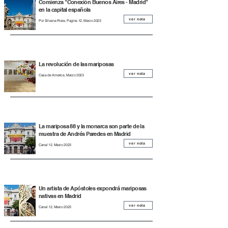
Comienza "Conexión Buenos Aires - Madrid"
en la capital española
ver nota
Por Silvana Friera, Pagina 12, Marzo 2023
La revolución de las mariposas
ver nota
Casa de America, Marzo 2023
La mariposa 88 y la monarca son parte de la
muestra de Andrés Paredes en Madrid
ver nota
Canal 12, Marzo 2023
Un artista de Apóstoles expondrá mariposas
nativas en Madrid
ver nota
Canal 12, Marzo 2023