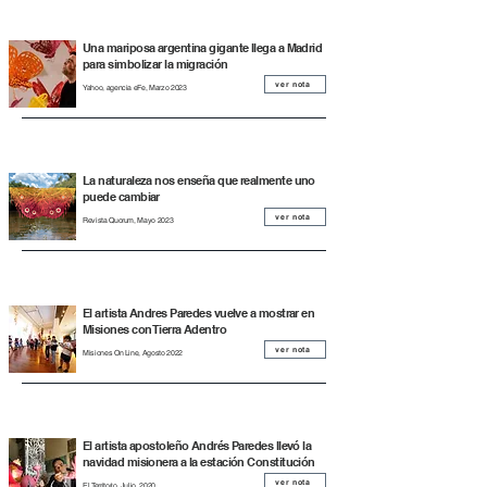
Una mariposa argentina gigante llega a Madrid
para simbolizar la migración
ver nota
Yahoo, agencia eFe, Marzo 2023
La naturaleza nos enseña que realmente uno
puede cambiar
ver nota
Revista Quorum, Mayo 2023
El artista Andres Paredes vuelve a mostrar en
Misiones con Tierra Adentro
ver nota
Misiones On Line, Agosto 2022
El artista apostoleño Andrés Paredes llevó la
navidad misionera a la estación Constitución
ver nota
El Territorio, Julio 2020