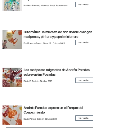
ver nota
Por Raul Puentes, Misiones Plural, Febrero 2024
Rizomática: la muestra de arte donde dialogan
mariposas, pintura y papel misionero
ver nota
Por Florencia Bueno, Canal 12 , Octubre 2023
Las mariposas migrantes de Andrés Paredes
sobrevuelan Posadas
ver nota
Diario El Territorio, Octubre 2023
Andrés Paredes expone en el Parque del
Conocimiento
ver nota
Diario Primera Edición, Octubre 2023