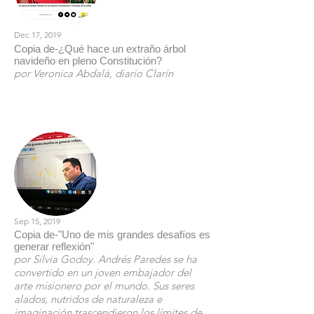
Dec 17, 2019
Copia de-¿Qué hace un extraño árbol
navideño en pleno Constitución?
por Veronica Abdalá, diario Clarín
Leer
Sep 15, 2019
Copia de-"Uno de mis grandes desafíos es
generar reflexión"
por Silvia Godoy. Andrés Paredes se ha
convertido en un joven embajador del
arte misionero por el mundo. Sus seres
alados, nutridos de naturaleza e
imaginación trascendieron los límites de