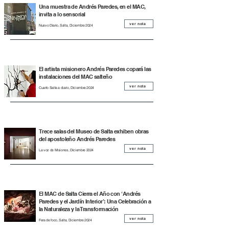
Una muestra de Andrés Paredes, en el MAC,
invita a lo sensorial
ver nota
Nuevo Diario, Salta, Diciembre 2024
El artista misionero Andrés Paredes copará las
instalaciones del MAC salteño
ver nota
Cuarto Salta a diario, Diciembre 2024
Trece salas del Museo de Salta exhiben obras
del apostoleño Andrés Paredes
ver nota
La voz de Misiones, Diciembre 2024
El MAC de Salta Cierra el Año con ‘Andrés
Paredes y el Jardín Interior’: Una Celebración a
la Naturaleza y la Transformación
ver nota
Fera de foco, Salta, Diciembre 2024