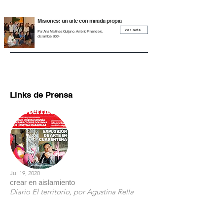
Misiones: un arte con mirada propia
ver nota
Por Ana Martinez Quijano, Ambito Financiero,
diciembre 2004
Links de Prensa
Jul 19, 2020
crear en aislamiento
Diario El territorio, por Agustina Rella
Leer