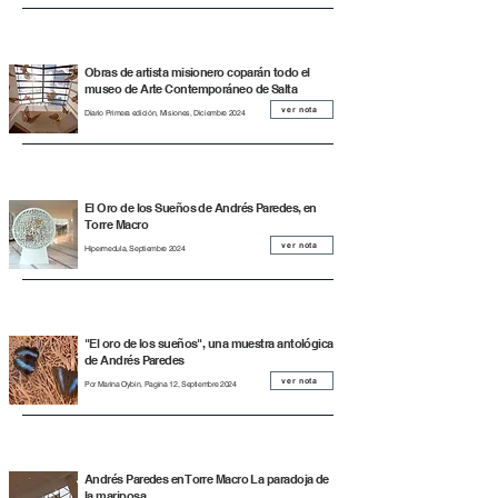
Obras de artista misionero coparán todo el
museo de Arte Contemporáneo de Salta
ver nota
Diario Primera edición, Misiones, Diciembre 2024
El Oro de los Sueños de Andrés Paredes, en
Torre Macro
ver nota
Hipermedula, Septiembre 2024
"El oro de los sueños", una muestra antológica
de Andrés Paredes
ver nota
Por Marina Oybin, Pagina 12, Septiembre 2024
Andrés Paredes en Torre Macro La paradoja de
la mariposa