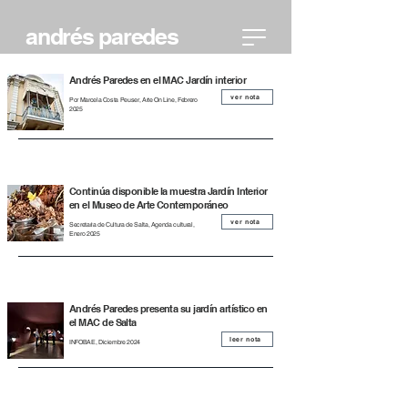
andrés paredes
Andrés Paredes en el MAC Jardín interior
ver nota
Por Marcela Costa Peuser, Arte On Line, Febrero
2025
Continúa disponible la muestra Jardín Interior
en el Museo de Arte Contemporáneo
ver nota
Secretaria de Cultura de Salta, Agenda cultural,
Enero 2025
Andrés Paredes presenta su jardín artístico en
el MAC de Salta
leer nota
INFOBAE, Diciembre 2024