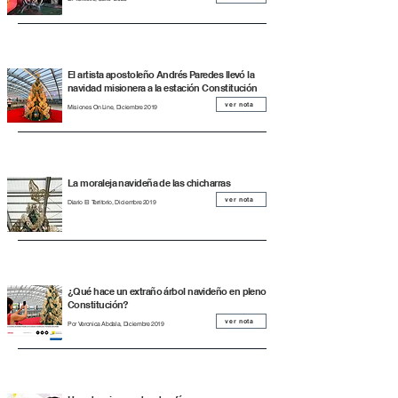
El artista apostoleño Andrés Paredes llevó la
navidad misionera a la estación Constitución
ver nota
Misiones On Line, Diciembre 2019
La moraleja navideña de las chicharras
ver nota
Diario El Territorio, Diciembre 2019
¿Qué hace un extraño árbol navideño en pleno
Constitución?
ver nota
Por Veronica Abdala, Diciembre 2019