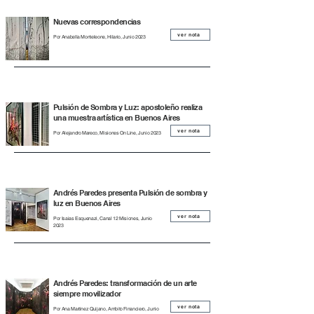
Nuevas correspondencias
ver nota
Por Anabella Monteleone, Hilario, Junio 2023
Pulsión de Sombra y Luz: apostoleño realiza
una muestra artística en Buenos Aires
ver nota
Por Alejandro Mareco, Misiones On Line, Junio 2023
Andrés Paredes presenta Pulsión de sombra y
luz en Buenos Aires
ver nota
Por Isaias Esquenazi, Canal 12 Misiones, Junio
2023
Andrés Paredes: transformación de un arte
siempre movilizador
ver nota
Por Ana Martinez Quijano, Ambito Financiero, Junio