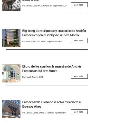
ver nota
Por Vanesa Catellani, Arte On Line, Septiembre 2024
Big bang de mariposas y acuarelas de Andrés
Paredes copan el lobby de la Torre Macro
ver nota
Por Matilde Sanchez, Clarín, Septiembre 2024
El oro de los sueños, la muestra de Andrés
Paredes en la Torre Macro
ver nota
Dixit MAG, Agosto 2024
Paredes lleva el oro de la selva misionera a
Buenos Aires
ver nota
Por Daniela Cortes, Diario El Territorio, Agosto 2024