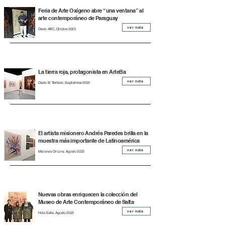
Feria de Arte Oxígeno abre “una ventana” al
arte contemporáneo de Paraguay
ver nota
Diario ABC, Octubre 2023
La tierra roja, protagonista en ArteBa
ver nota
Diario El Territorio, Septiembre 2023
El artista misionero Andrés Paredes brilla en la
muestra más importante de Latinoamérica
ver nota
Misiones On Line, Agosto 2023
Nuevas obras enriquecen la colección del
Museo de Arte Contemporáneo de Salta
ver nota
Hola Salta, Agosto 2023