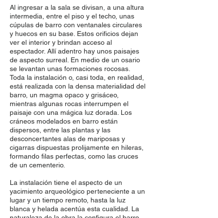
Al ingresar a la sala se divisan, a una altura
intermedia, entre el piso y el techo, unas
cúpulas de barro con ventanales circulares
y huecos en su base. Estos orificios dejan
ver el interior y brindan acceso al
espectador. Allí adentro hay unos paisajes
de aspecto surreal. En medio de un osario
se levantan unas formaciones rocosas.
Toda la instalación o, casi toda, en realidad,
está realizada con la densa materialidad del
barro, un magma opaco y grisáceo,
mientras algunas rocas interrumpen el
paisaje con una mágica luz dorada. Los
cráneos modelados en barro están
dispersos, entre las plantas y las
desconcertantes alas de mariposas y
cigarras dispuestas prolijamente en hileras,
formando filas perfectas, como las cruces
de un cementerio.
La instalación tiene el aspecto de un
yacimiento arqueológico perteneciente a un
lugar y un tiempo remoto, hasta la luz
blanca y helada acentúa esta cualidad. La
naturaleza de la obra la configura el barro,