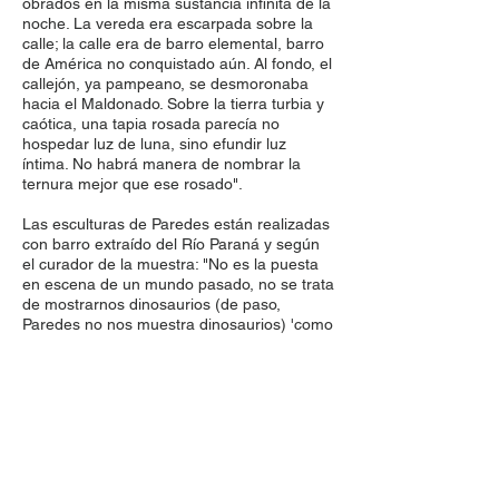
obrados en la misma sustancia infinita de la
noche. La vereda era escarpada sobre la
calle; la calle era de barro elemental, barro
de América no conquistado aún. Al fondo, el
callejón, ya pampeano, se desmoronaba
hacia el Maldonado. Sobre la tierra turbia y
caótica, una tapia rosada parecía no
hospedar luz de luna, sino efundir luz
íntima. No habrá manera de nombrar la
ternura mejor que ese rosado".
Las esculturas de Paredes están realizadas
con barro extraído del Río Paraná y según
el curador de la muestra: "No es la puesta
en escena de un mundo pasado, no se trata
de mostrarnos dinosaurios (de paso,
Paredes no nos muestra dinosaurios) 'como
si' estuvieran aquí moviéndose en su
hábitat (no es un museo de ciencias o una
película que apuesta a que creamos estar
ahí) sino una posible escena
contemporánea de algo que ocurrió hace
tanto como queramos, los restos como
escritura que nos escribe nuestra
posibilidad de memoria". La música que se