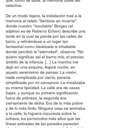
que, como se sabe, la memoria suele ser
selectiva.
De un modo lejano, la instalación trae a la
memoria el relato "Sentirse en muerte",
donde nuestro "inevitable" Borges (el
adjetivo es de Roberto Echen) describe una
tarde en la cual se pierde por las calles de
barro, y refiriéndose a un lugar tan
fantasmal como idealizado e inhallable
donde percibió la "eternidad", observa: "No
quiero significar así el barrio mío, el preciso
ámbito de la infancia. [...] La marcha me
dejó en una esquina. Aspiré noche, en
asueto serenísimo de pensar. La visión,
nada complicada por cierto, parecía
simplificada por mi cansancio. La irrealizaba
su misma tipicidad. La calle era de casas
bajas, y aunque su primera significación
fuera de pobreza, la segunda era
ciertamente de dicha. Era de lo más pobre
y de lo más lindo. Ninguna casa se animaba
a la calle; la higuera oscurecía sobre la
ochava; los portoncitos más altos que las
líneas estiradas de las paredes parecían