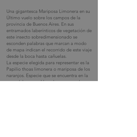
Una gigantesca Mariposa Limonera en su
Último vuelo sobre los campos de la
provincia de Buenos Aires. En sus
entramados laberínticos de vegetación de
este insecto sobredimensionado se
esconden palabras que marcan a modo
de mapa indican el recorrido de este viaje
desde la boca hasta cañuelas.
La especie elegida para representar es la
Papilio thoas limonera o mariposa de los
naranjos. Especie que se encuentra en la
zona del museo. Llevada a una escala
extrema se constituye en la gran metáfora
de emprender el vuelo; luego de un
proceso de crecimiento y diferenciación y
de una transformación radical son uno de
los símbolos más representativos del
cambio y la transformación.
volver a obras